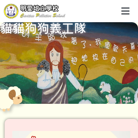
貓貓狗狗義工隊