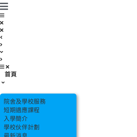
跳
至
主
要
內
容
首頁
院舍及學校服務
短期適應課程
入學簡介
學校伙伴計劃
最新消息