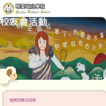
校友會活動
燒烤同樂日回條