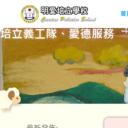
首
培立義工隊、愛德服務