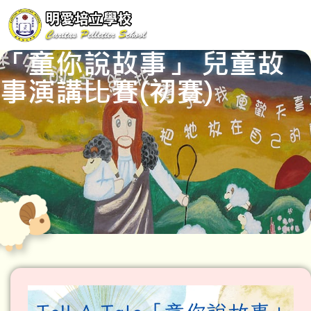
「童你說故事」 兒童故
事演講比賽(初賽)