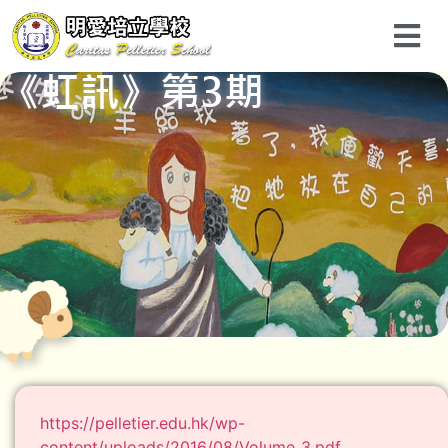
《虹訊》第3期
https://pelletier.edu.hk/wp-
content/uploads/2016/08/Volume_3.pdf