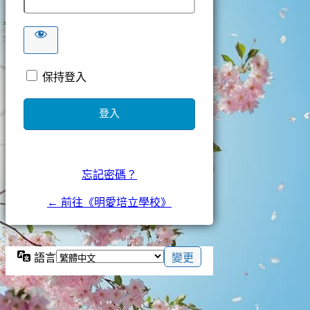
保持登入
忘記密碼？
← 前往《明愛培立學校》
語言