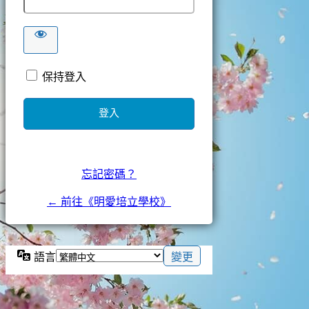
保持登入
忘記密碼？
← 前往《明愛培立學校》
語言