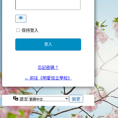
保持登入
忘記密碼？
← 前往《明愛培立學校》
語言