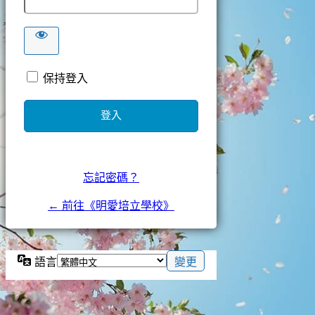
保持登入
忘記密碼？
← 前往《明愛培立學校》
語言