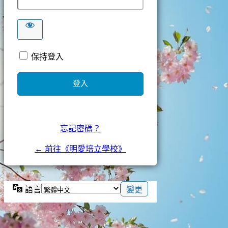
保持登入
忘記密碼？
← 前往《明愛培立學校》
語言