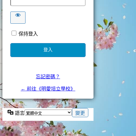
保持登入
忘記密碼？
← 前往《明愛培立學校》
語言