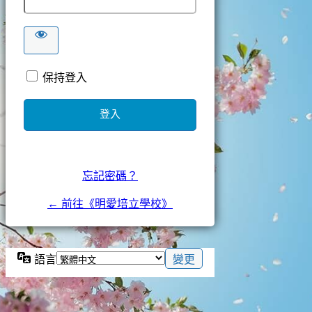
保持登入
忘記密碼？
← 前往《明愛培立學校》
語言