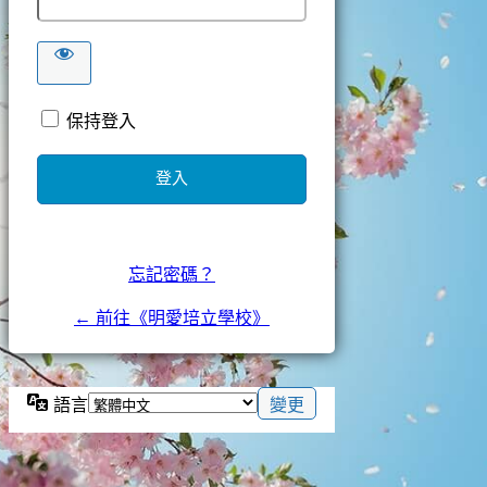
保持登入
忘記密碼？
← 前往《明愛培立學校》
語言