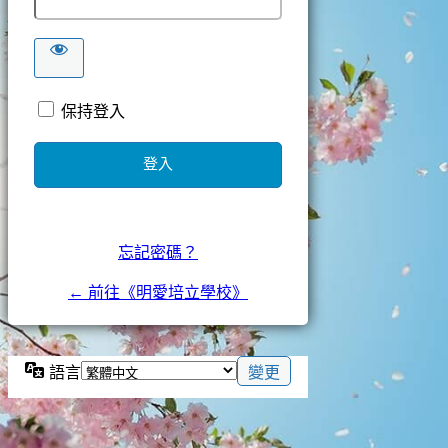
保持登入
忘記密碼？
← 前往《明愛培立學校》
語言