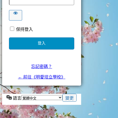
保持登入
忘記密碼？
← 前往《明愛培立學校》
語言