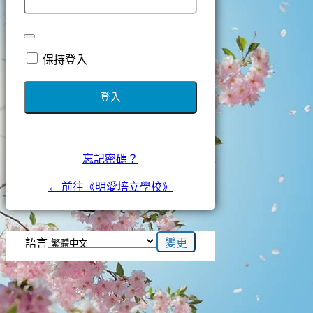
保持登入
忘記密碼？
← 前往《明愛培立學校》
語言