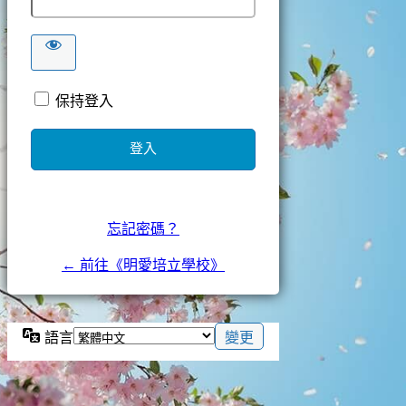
保持登入
忘記密碼？
← 前往《明愛培立學校》
語言