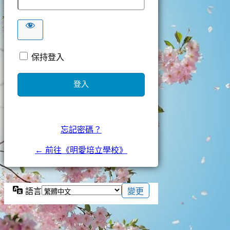
保持登入
忘記密碼？
← 前往《明愛培立學校》
語言