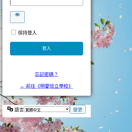
保持登入
忘記密碼？
← 前往《明愛培立學校》
語言