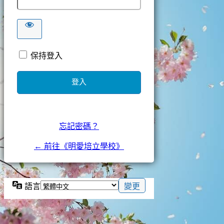
保持登入
忘記密碼？
← 前往《明愛培立學校》
語言