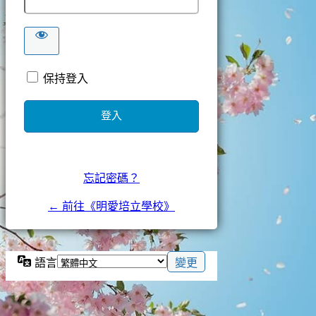
保持登入
忘記密碼？
← 前往《明愛培立學校》
語言