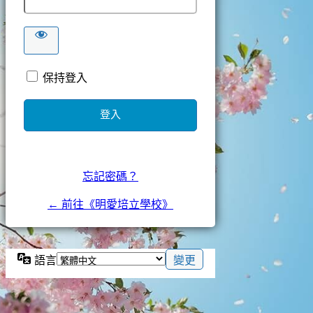
保持登入
忘記密碼？
← 前往《明愛培立學校》
語言