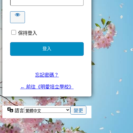
保持登入
忘記密碼？
← 前往《明愛培立學校》
語言