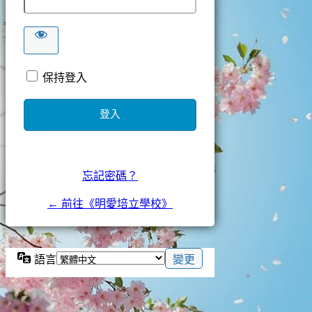
保持登入
忘記密碼？
← 前往《明愛培立學校》
語言