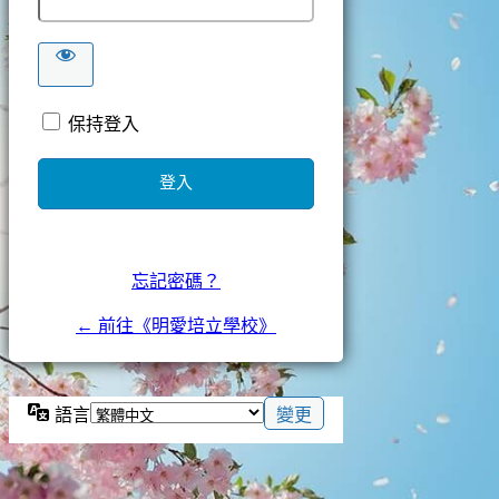
保持登入
忘記密碼？
← 前往《明愛培立學校》
語言