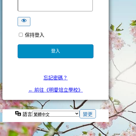
保持登入
忘記密碼？
← 前往《明愛培立學校》
語言