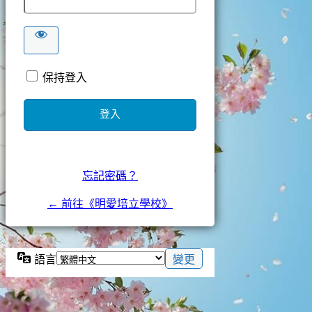
保持登入
忘記密碼？
← 前往《明愛培立學校》
語言