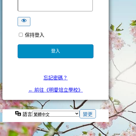
保持登入
忘記密碼？
← 前往《明愛培立學校》
語言