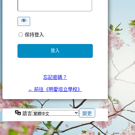
保持登入
忘記密碼？
← 前往《明愛培立學校》
語言