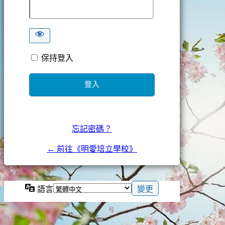
保持登入
忘記密碼？
← 前往《明愛培立學校》
語言