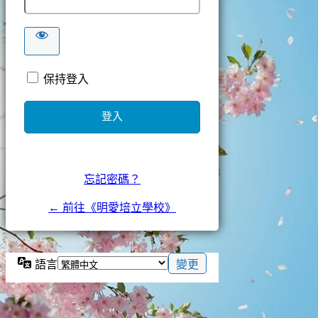
保持登入
忘記密碼？
← 前往《明愛培立學校》
語言