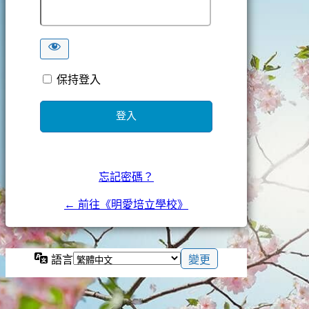
保持登入
忘記密碼？
← 前往《明愛培立學校》
語言