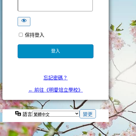
保持登入
忘記密碼？
← 前往《明愛培立學校》
語言