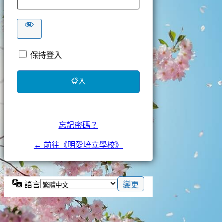
保持登入
忘記密碼？
← 前往《明愛培立學校》
語言