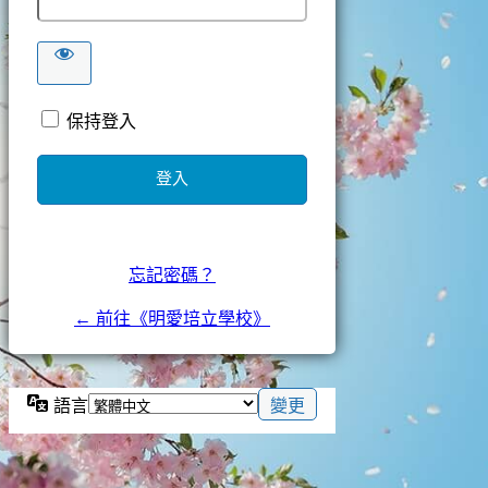
保持登入
忘記密碼？
← 前往《明愛培立學校》
語言