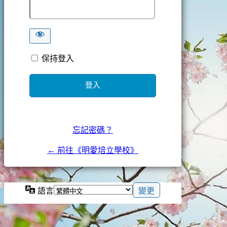
保持登入
忘記密碼？
← 前往《明愛培立學校》
語言