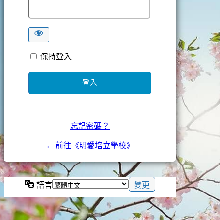
保持登入
忘記密碼？
← 前往《明愛培立學校》
語言