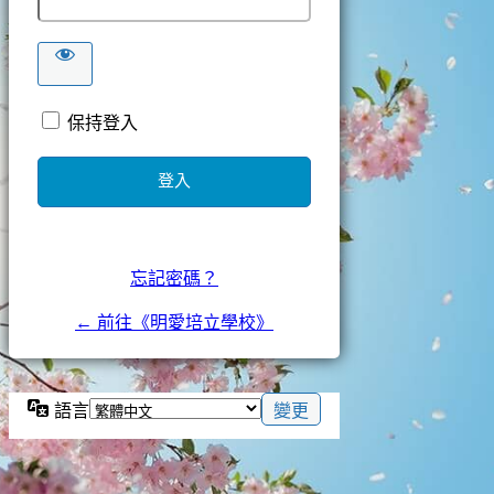
保持登入
忘記密碼？
← 前往《明愛培立學校》
語言